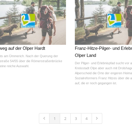
eg auf der Olper Hardt
Franz-Hitze-Pilger- und Erleb
Olper Land
ts am Ümmerich. Nach der Querung der
traße 54/55 über die Römerstraßenbrücke
Der Pilger- und Erlebnispfad sucht vor a
 eine reiche Auswahl.
Kreisstadt Olpe aber auch mit Drolshag
Alperscheid die Orte der engeren Heim
Sozialreformers Franz Hitzes über die 
auf, die er noch gegangen ist.
1
2
3
4