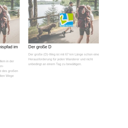
nispfad im
Der große D
Der große (D)-Weg ist mit 67 km Länge schon eine
Herausforderung für jeden Wanderer und nicht
llem in der
unbedingt an einem Tag zu bewältigen.
en-
at des großen
alten Wege