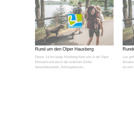
Rund um den Olper Hausberg
Rundw
Dieser 14 km lange Rundweg führt uns in die Olper
Los geh
Rhonard und durch die östlichen Dörfer
Bundess
Neuenkleusheim, Rehringhausen,.
tut sich