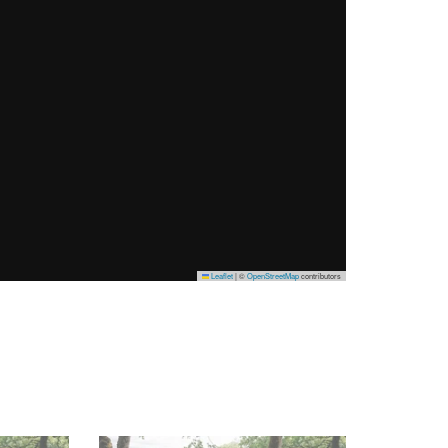
Leaflet
|
©
OpenStreetMap
contributors