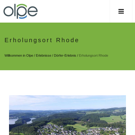
Erholungsort Rhode
Willkommen in Olpe
/
Erlebnisse
/
Dörfer-Erlebnis
/
Erholungsort Rhode