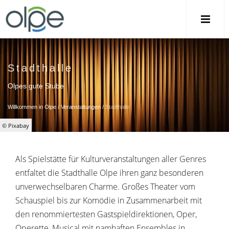
Stadthalle
Olpes gute Stube
Willkommen in Olpe
/
Veranstaltungen
/
Stadthalle
© Pixabay
Als Spielstätte für Kulturveranstaltungen aller Genres
entfaltet die Stadthalle Olpe ihren ganz besonderen
unverwechselbaren Charme. Großes Theater vom
Schauspiel bis zur Komödie in Zusammenarbeit mit
den renommiertesten Gastspieldirektionen, Oper,
Operette, Musical mit namhaften Ensembles in