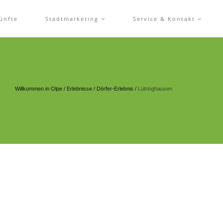
ünfte
Stadtmarketing
Service & Kontakt
Willkommen in Olpe
/
Erlebnisse
/
Dörfer-Erlebnis
/
Lütringhausen