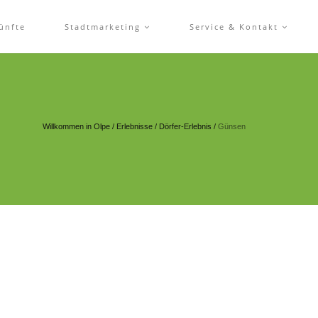
ünfte
Stadtmarketing
Service & Kontakt
Willkommen in Olpe
/
Erlebnisse
/
Dörfer-Erlebnis
/
Günsen