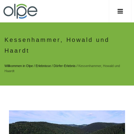
Kessenhammer, Howald und
Haardt
Willkommen in Olpe
/
Erlebnisse
/
Dörfer-Erlebnis
/
Kessenhammer, Howald und
Haardt