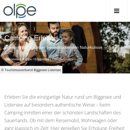
Camping-Erlebnis
Erholung pur vor einer beeindruckenden Naturkulisse
Willkommen in Olpe
/
Erlebnisse
/
Camping-Erlebnis
© Tourismusverband Biggesee-Listersee
Erleben Sie die einzigartige Natur rund um Biggesee und
Listersee auf besonders authentische Weise – beim
Camping inmitten einer der schönsten Landschaften des
Sauerlands. Ob mit dem Reisemobil, Wohnwagen oder
ganz klassisch im Zelt: Hier genießen Sie Erholung, Freiheit