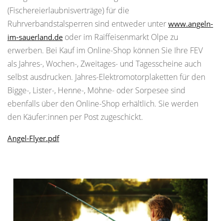
(Fischereierlaubnisverträge) für die
Ruhrverbandstalsperren sind entweder unter
www.angeln-
oder im Raiffeisenmarkt Olpe zu
im-sauerland.de
erwerben. Bei Kauf im Online-Shop können Sie Ihre FEV
als Jahres-, Wochen-, Zweitages- und Tagesscheine auch
selbst ausdrucken. Jahres-Elektromotorplaketten für den
Bigge-, Lister-, Henne-, Möhne- oder Sorpesee sind
ebenfalls über den Online-Shop erhältlich. Sie werden
den Käufer:innen per Post zugeschickt.
Angel-Flyer.pdf