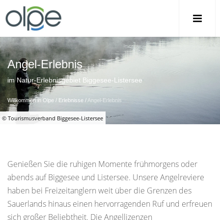
Angel-Erlebnis
im Natur-Erlebnisgebiet Biggesee-Listersee
Willkommen in Olpe
/
Erlebnisse
/
Angel-Erlebnis
© Tourismusverband Biggesee-Listersee
Genießen Sie die ruhigen Momente frühmorgens oder
abends auf Biggesee und Listersee. Unsere Angelreviere
haben bei Freizeitanglern weit über die Grenzen des
Sauerlands hinaus einen hervorragenden Ruf und erfreuen
sich großer Beliebtheit. Die Angellizenzen