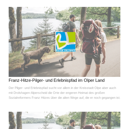
Franz-Hitze-Pilger- und Erlebnispfad im Olper Land
Der Pilger- und Erlebnispfad sucht vor allem in der Kreisstadt Olpe aber auch
mit Drolshagen-Alperscheid die Orte der engeren Heimat des großen
Sozialreformers Franz Hitzes über die alten Wege auf, die er noch gegangen ist.