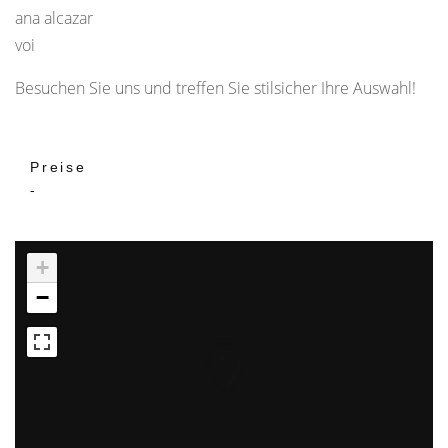
ana alcazar
voi
Besuchen Sie uns und treffen Sie stilsicher Ihre Auswahl!
Preise
-
+
−