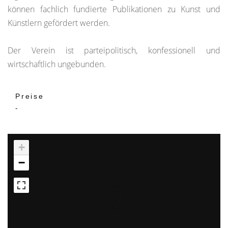
können fachlich fundierte Publikationen zu Kunst und
Künstlern gefördert werden.
Der Verein ist parteipolitisch, konfessionell und
wirtschaftlich ungebunden.
Preise
-
+
−