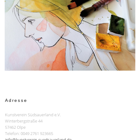
Adresse
Kunstverein Südsauerland e.V.
Winterbergstraße 44
57462 Olpe
Telefon: 0049 2761 923665
info@kunstverein-suedsauerland.de