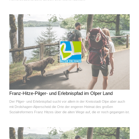
Franz-Hitze-Pilger- und Erlebnispfad im Olper Land
Der Pilger- und Erlebnispfad sucht vor allem in der Kreisstadt Olpe aber auch
mit Drolshagen-Alperscheid die Orte der engeren Heimat des großen
Sozialreformers Franz Hitzes über die alten Wege auf, die er noch gegangen ist.