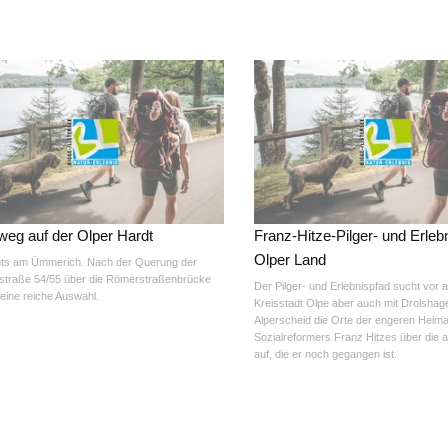
eg auf der Olper Hardt
Franz-Hitze-Pilger- und Erleb
Olper Land
ts am Ümmerich. Nach der Querung der
traße 54/55 über die Römerstraßenbrücke
Der Pilger- und Erlebnispfad sucht vor a
 eine reiche Auswahl.
Kreisstadt Olpe aber auch mit Drolshag
Alperscheid die Orte der engeren Heim
Sozialreformers Franz Hitzes über die 
auf, die er noch gegangen ist.