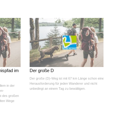
nispfad im
Der große D
Der große (D)-Weg ist mit 67 km Länge schon eine
Herausforderung für jeden Wanderer und nicht
llem in der
unbedingt an einem Tag zu bewältigen.
en-
at des großen
alten Wege