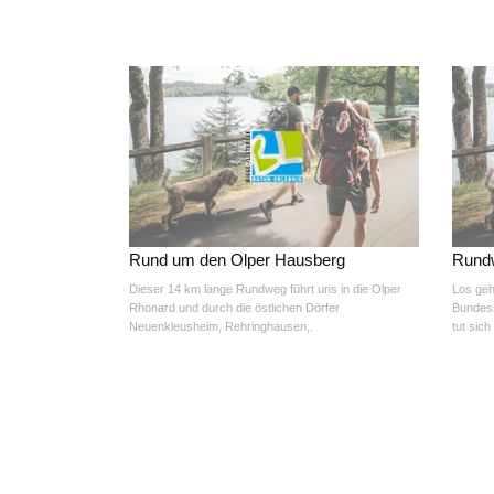
Rund um den Olper Hausberg
Rundw
Dieser 14 km lange Rundweg führt uns in die Olper
Los geh
Rhonard und durch die östlichen Dörfer
Bundess
Neuenkleusheim, Rehringhausen,.
tut sich