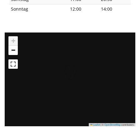
Sonntag
12:00
14:00
+
−
Leaflet
|
©
OpenStreetMap
contributors