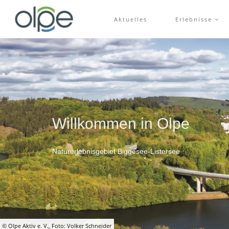
Aktuelles
Erlebnisse
Willkommen in Olpe
Naturerlebnisgebiet Biggesee-Listersee
© Olpe Aktiv e. V., Foto: Volker Schneider