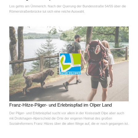
Los gehts am Ümmerich. Nach der Querung der Bundesstraße 54/55 über die
Römerstraßenbrücke tut sich eine reiche Auswahl.
Franz-Hitze-Pilger- und Erlebnispfad im Olper Land
Der Pilger- und Erlebnispfad sucht vor allem in der Kreisstadt Olpe aber auch
mit Drolshagen-Alperscheid die Orte der engeren Heimat des großen
Sozialreformers Franz Hitzes über die alten Wege auf, die er noch gegangen ist.