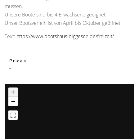
müssen.
Unsere Boote sind bis 4 Erwachsene geeignet.
Unser Bootsverleih ist von April bis Oktober geöffnet.
Text:
https://www.bootshaus-biggesee.de/freizeit/
Prices
-
+
−