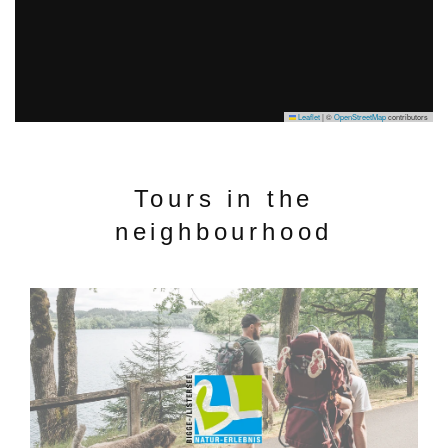
Leaflet
|
©
OpenStreetMap
contributors
Tours in the
neighbourhood