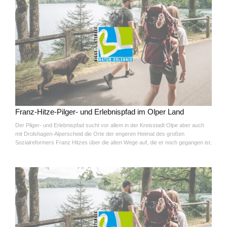
Franz-Hitze-Pilger- und Erlebnispfad im Olper Land
Der Pilger- und Erlebnispfad sucht vor allem in der Kreisstadt Olpe aber auch
mit Drolshagen-Alperscheid die Orte der engeren Heimat des großen
Sozialreformers Franz Hitzes über die alten Wege auf, die er noch gegangen ist.