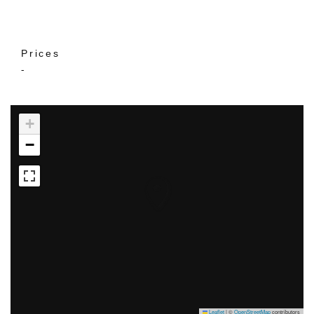
Prices
-
+
−
Leaflet
|
©
OpenStreetMap
contributors