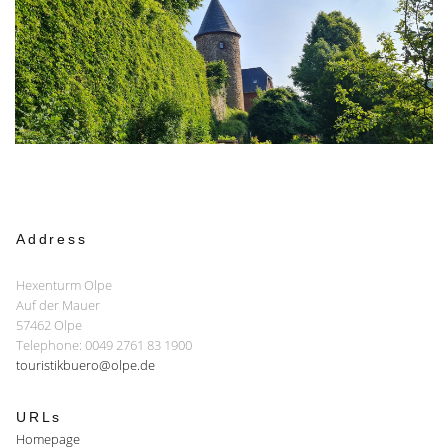
Address
Hexenturm Olpe
Auf der Mauer
57462 Olpe
Telephone: 0049 2761 83 1900
touristikbuero@olpe.de
URLs
Homepage