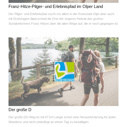
Franz-Hitze-Pilger- und Erlebnispfad im Olper Land
Der Pilger- und Erlebnispfad sucht vor allem in der Kreisstadt Olpe aber auch
mit Drolshagen-Alperscheid die Orte der engeren Heimat des großen
Sozialreformers Franz Hitzes über die alten Wege auf, die er noch gegangen ist.
Der große D
Der große (D)-Weg ist mit 67 km Länge schon eine Herausforderung für jeden
Wanderer und nicht unbedingt an einem Tag zu bewältigen.