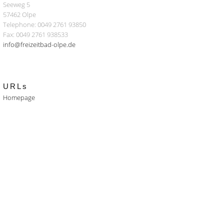
Seeweg 5
57462 Olpe
Telephone: 0049 2761 93850
Fax: 0049 2761 938533
info@freizeitbad-olpe.de
URLs
Homepage