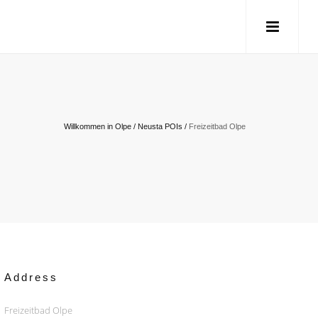
Willkommen in Olpe
/
Neusta POIs
/
Freizeitbad Olpe
Address
Freizeitbad Olpe