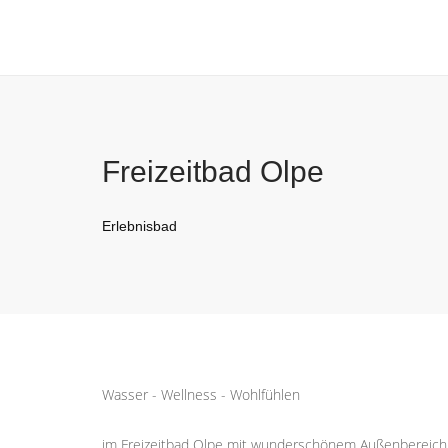
Freizeitbad Olpe
Erlebnisbad
Wasser - Wellness - Wohlfühlen
im Freizeitbad Olpe mit wunderschönem Außenbereich