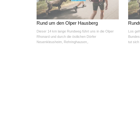
Rund um den Olper Hausberg
Rundw
Dieser 14 km lange Rundweg führt uns in die Olper
Los geh
Rhonard und durch die östlichen Dörfer
Bundess
Neuenkleusheim, Rehringhausen,.
tut sich