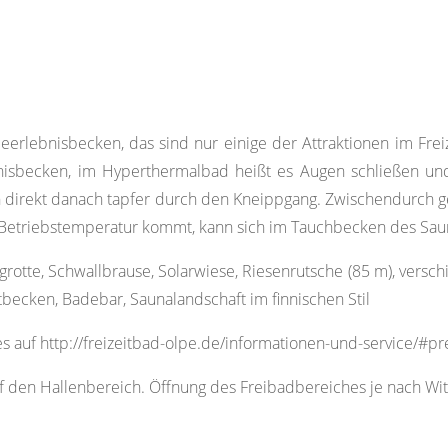
erlebnisbecken, das sind nur einige der Attraktionen im Fre
isbecken, im Hyperthermalbad heißt es Augen schließen un
ten direkt danach tapfer durch den Kneippgang. Zwischendurch
 Betriebstemperatur kommt, kann sich im Tauchbecken des Sau
grotte, Schwallbrause, Solarwiese, Riesenrutsche (85 m), ve
tbecken, Badebar, Saunalandschaft im finnischen Stil
es auf http://freizeitbad-olpe.de/informationen-und-service/#pr
 den Hallenbereich. Öffnung des Freibadbereiches je nach Wit