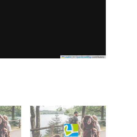
Leaflet
|
©
OpenStreetMap
contributors