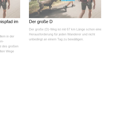
nispfad im
Der große D
Der große (D)-Weg ist mit 67 km Länge schon eine
Herausforderung für jeden Wanderer und nicht
llem in der
unbedingt an einem Tag zu bewältigen.
en-
at des großen
alten Wege