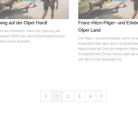
eg auf der Olper Hardt
Franz-Hitze-Pilger- und Erleb
Olper Land
ts am Ümmerich. Nach der Querung der
traße 54/55 über die Römerstraßenbrücke
Der Pilger- und Erlebnispfad sucht vor a
 eine reiche Auswahl.
Kreisstadt Olpe aber auch mit Drolshag
Alperscheid die Orte der engeren Heim
Sozialreformers Franz Hitzes über die 
auf, die er noch gegangen ist.
1
2
3
4