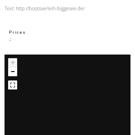
Text: http://bootsverleih-biggesee.de/
Prices
.:
+
−