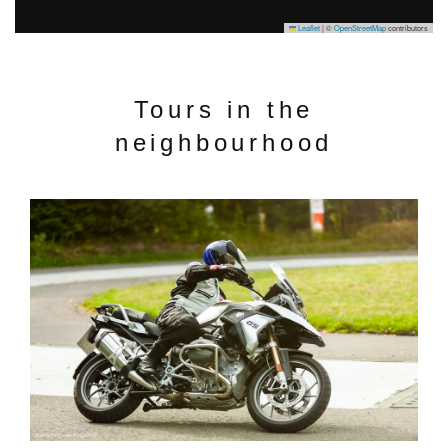
Leaflet
|
©
OpenStreetMap
contributors
Tours in the
neighbourhood