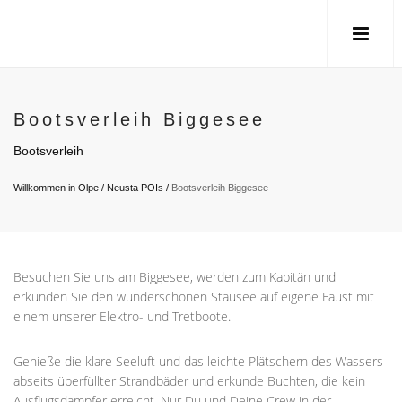
Bootsverleih Biggesee
Bootsverleih
Willkommen in Olpe
/
Neusta POIs
/
Bootsverleih Biggesee
Besuchen Sie uns am Biggesee, werden zum Kapitän und
erkunden Sie den wunderschönen Stausee auf eigene Faust mit
einem unserer Elektro- und Tretboote.
Genieße die klare Seeluft und das leichte Plätschern des Wassers
abseits überfüllter Strandbäder und erkunde Buchten, die kein
Ausflugsdampfer erreicht. Nur Du und Deine Crew in der