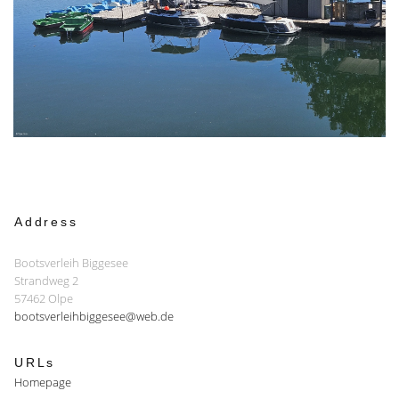
Address
Bootsverleih Biggesee
Strandweg 2
57462 Olpe
bootsverleihbiggesee@web.de
URLs
Homepage