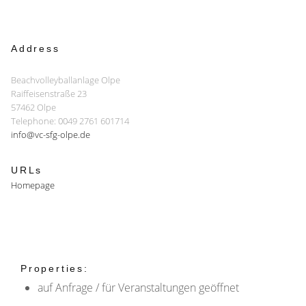
Address
Beachvolleyballanlage Olpe
Raiffeisenstraße 23
57462 Olpe
Telephone: 0049 2761 601714
info@vc-sfg-olpe.de
URLs
Homepage
Properties:
auf Anfrage / für Veranstaltungen geöffnet