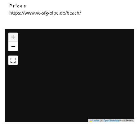
Prices
https://www.vc-sfg-olpe.de/beach/
+
−
Leaflet
|
©
OpenStreetMap
contributors