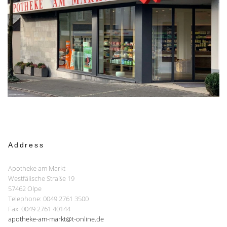
Address
Apotheke am Markt
Westfälische Straße 19
57462 Olpe
Telephone: 0049 2761 3500
Fax: 0049 2761 40144
apotheke-am-markt@t-online.de