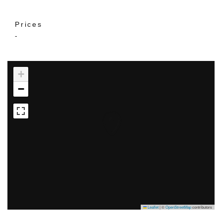
Prices
-
+
−
Leaflet
|
©
OpenStreetMap
contributors