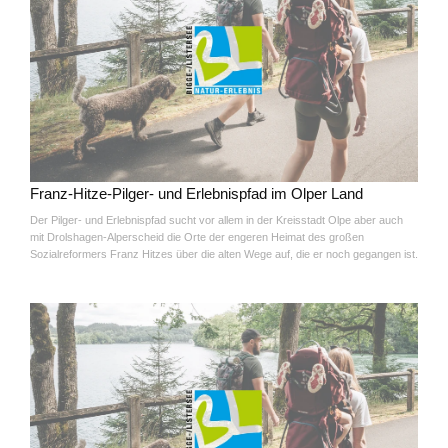
Franz-Hitze-Pilger- und Erlebnispfad im Olper Land
Der Pilger- und Erlebnispfad sucht vor allem in der Kreisstadt Olpe aber auch
mit Drolshagen-Alperscheid die Orte der engeren Heimat des großen
Sozialreformers Franz Hitzes über die alten Wege auf, die er noch gegangen ist.