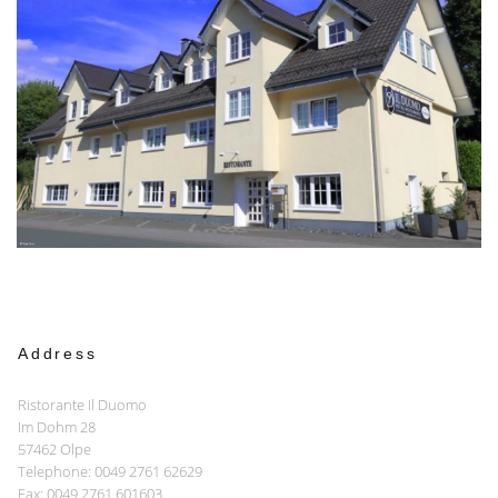
Address
Ristorante Il Duomo
Im Dohm 28
57462 Olpe
Telephone: 0049 2761 62629
Fax: 0049 2761 601603