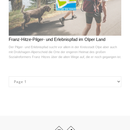
Franz-Hitze-Pilger- und Erlebnispfad im Olper Land
Der Pilger- und Erlebnispfad sucht vor allem in der Kreisstadt Olpe aber auch
mit Drolshagen-Alperscheid die Orte der engeren Heimat des großen
Sozialreformers Franz Hitzes über die alten Wege auf, die er noch gegangen ist.