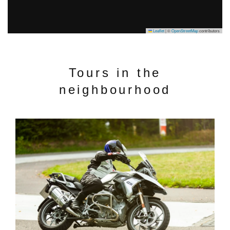
Leaflet
|
©
OpenStreetMap
contributors
Tours in the
neighbourhood