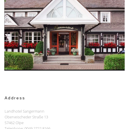
Address
Landhotel Sangermann
Oberveischeder Straße 13
57462 Olpe
Telephone: 0049 2722 8166