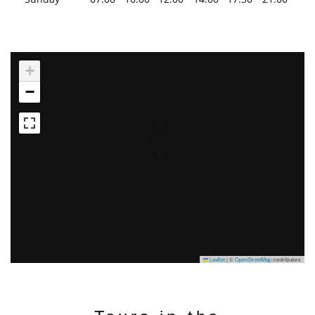
+
−
Leaflet
|
©
OpenStreetMap
contributors