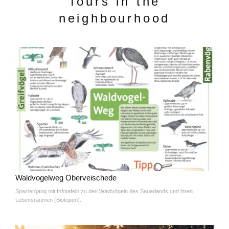
Tours in the
neighbourhood
Waldvogelweg Oberveischede
Spaziergang mit Infotafeln zu den Waldvögeln des Sauerlands und ihren
Lebensräumen (Biotopen).