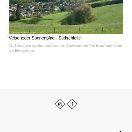
Veischeder Sonnenpfad - Südschleife
Die Südschleife des Sonnenpfades aus Oberveischede führt hinauf zum Kamm
des Ebbegebirges.