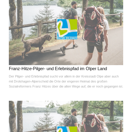
Franz-Hitze-Pilger- und Erlebnispfad im Olper Land
Der Pilger- und Erlebnispfad sucht vor allem in der Kreisstadt Olpe aber auch
mit Drolshagen-Alperscheid die Orte der engeren Heimat des großen
Sozialreformers Franz Hitzes über die alten Wege auf, die er noch gegangen ist.