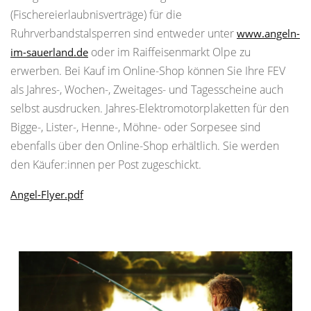
(Fischereierlaubnisverträge) für die
Ruhrverbandstalsperren sind entweder unter
www.angeln-
oder im Raiffeisenmarkt Olpe zu
im-sauerland.de
erwerben. Bei Kauf im Online-Shop können Sie Ihre FEV
als Jahres-, Wochen-, Zweitages- und Tagesscheine auch
selbst ausdrucken. Jahres-Elektromotorplaketten für den
Bigge-, Lister-, Henne-, Möhne- oder Sorpesee sind
ebenfalls über den Online-Shop erhältlich. Sie werden
den Käufer:innen per Post zugeschickt.
Angel-Flyer.pdf