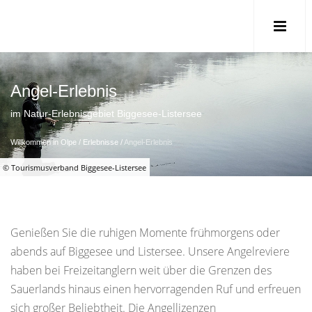
Angel-Erlebnis
im Natur-Erlebnisgebiet Biggesee-Listersee
Willkommen in Olpe
/
Erlebnisse
/
Angel-Erlebnis
© Tourismusverband Biggesee-Listersee
Genießen Sie die ruhigen Momente frühmorgens oder
abends auf Biggesee und Listersee. Unsere Angelreviere
haben bei Freizeitanglern weit über die Grenzen des
Sauerlands hinaus einen hervorragenden Ruf und erfreuen
sich großer Beliebtheit. Die Angellizenzen